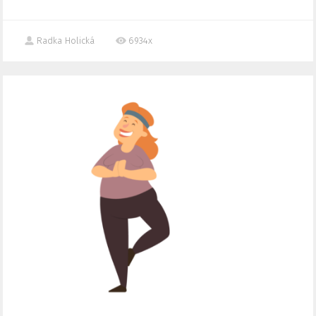
Radka Holická
6934x