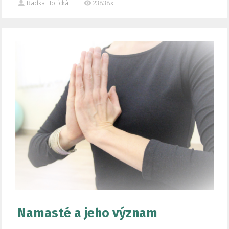
Radka Holická
23838x
Namasté a jeho význam