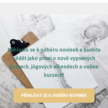
Přihlaste se k odběru novinek a budete
vědět jako první o nově vypsaných
kurzech, jógových víkendech a online
kurzech!
PŘIHLÁSIT SE K ODBĚRU NOVINEK