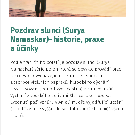
Pozdrav slunci (Surya
Namaskar)- historie, praxe
a účinky
Podle tradičního pojetí je pozdrav slunci (Surya
Namaskar) série poloh, která se obvykle provádí brzo
ráno tváří k vycházejícímu Slunci za současné
absorpce vitálních paprsků, hlubokého dýchání
a vystavování jednotlivých částí těla sluneční záři.
Vychází z védského uctívání Slunce jako božstva.
Zvednutí paží vzhůru v Anjali mudře vyjadřující uctění
či podřízení se vyšší síle se stalo součástí téměř všech
druhů...