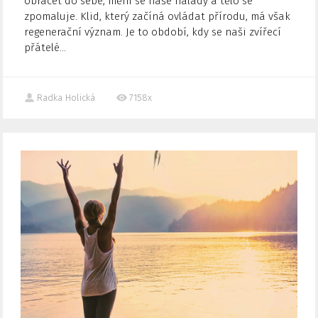
obracet do sebe, mění se naše nálady a tělo se
zpomaluje. Klid, který začíná ovládat přírodu, má však
regenerační význam. Je to období, kdy se naši zvířecí
přátelé...
Radka Holická
7158x