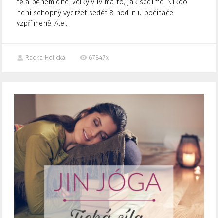
těla během dne. Velký vliv má to, jak sedíme. Nikdo
není schopný vydržet sedět 8 hodin u počítače
vzpřímeně. Ale...
Radka Holická
67847x