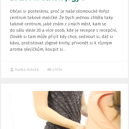
Občas si postesknu, proč je naše olomoucké YoFyz
centrum takové maličké. Že bych jednou chtěla taky
takové centrum, jaké znám z jiných měst, kam se
do sálu vleze 20 a více osob, kde je recepce s recepční,
člověk si tam může přijít kdy chce, sednout si, dát si
kávu, prolistovat jógové knihy, přivonět si k různým
aroma olejíčkům, koupit si...
Radka Holická
4705x