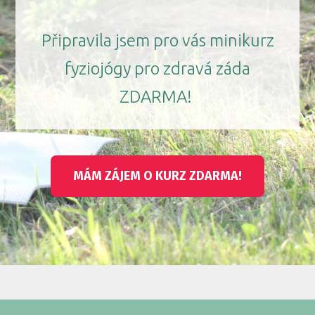
Připravila jsem pro vás minikurz
fyziojógy pro zdravá záda
ZDARMA!
MÁM ZÁJEM O KURZ ZDARMA!