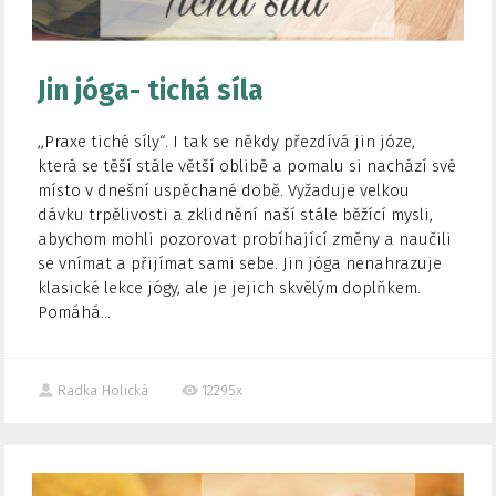
Jin jóga- tichá síla
,,Praxe tiché síly“. I tak se někdy přezdívá jin józe,
která se těší stále větší oblibě a pomalu si nachází své
místo v dnešní uspěchané době. Vyžaduje velkou
dávku trpělivosti a zklidnění naší stále běžící mysli,
abychom mohli pozorovat probíhající změny a naučili
se vnímat a přijímat sami sebe. Jin jóga nenahrazuje
klasické lekce jógy, ale je jejich skvělým doplňkem.
Pomáhá...
Radka Holická
12295x