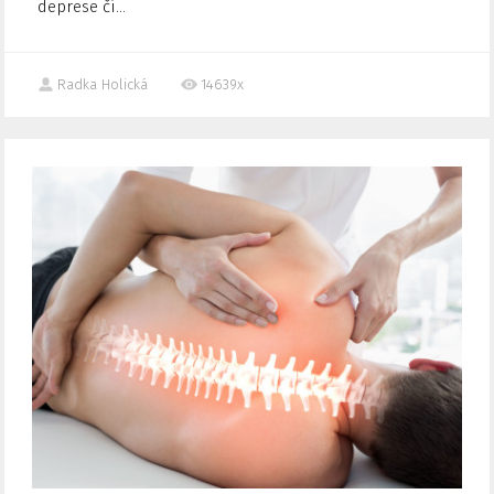
deprese či...
Radka Holická
14639x