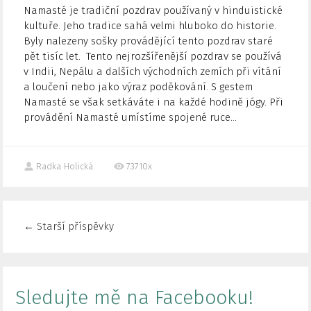
Namasté je tradiční pozdrav používaný v hinduistické
kultuře. Jeho tradice sahá velmi hluboko do historie.
Byly nalezeny sošky provádějící tento pozdrav staré
pět tisíc let. Tento nejrozšířenější pozdrav se používá
v Indii, Nepálu a dalších východních zemích při vítání
a loučení nebo jako výraz poděkování. S gestem
Namasté se však setkáváte i na každé hodině jógy. Při
provádění Namasté umístíme spojené ruce...
Radka Holická
73710x
←
Starší příspěvky
Sledujte mě na Facebooku!