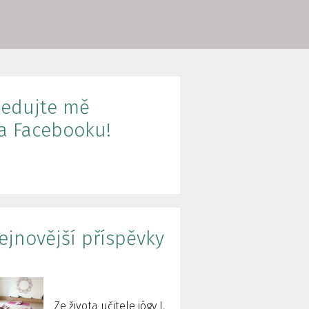
ledujte mě
a Facebooku!
ejnovější příspěvky
Ze života učitele jógy I.