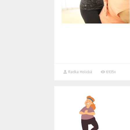
Radka Holická
6935x