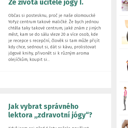
Ze života učitele jógy I.
Občas si postesknu, proč je naše olomoucké
YoFyz centrum takové maličké. Že bych jednou
chtěla taky takové centrum, jaké znám z jiných
měst, kam se do sálu vleze 20 a více osob, kde
je recepce s recepční, člověk si tam může přijít
kdy chce, sednout si, dát si kávu, prolistovat
jógové knihy, přivonět si k různým aroma
olejíčkům, koupit si...
Jak vybrat správného
lektora ,,zdravotní jógy“?