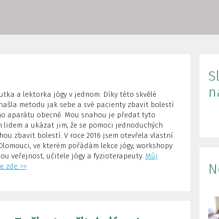
S
n
utka a lektorka jógy v jednom. Díky této skvělé
ašla metodu jak sebe a své pacienty zbavit bolestí
o aparátu obecně. Mou snahou je předat tyto
 lidem a ukázat jim, že se pomoci jednoduchých
ou zbavit bolestí. V roce 2016 jsem otevřela vlastní
Olomouci, ve kterém pořádám lekce jógy, workshopy
ou veřejnost, učitele jógy a fyzioterapeuty.
Můj
N
e zde >>