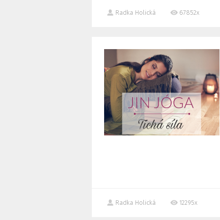
Radka Holická
67852x
Radka Holická
12295x