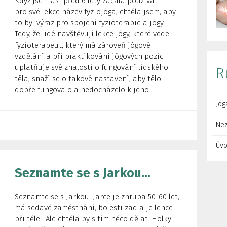
Když jsem asi před 6 lety začala používat
pro své lekce název fyziojóga, chtěla jsem, aby
to byl výraz pro spojení fyzioterapie a jógy.
Tedy, že lidé navštěvují lekce jógy, které vede
fyzioterapeut, který má zároveň jógové
vzdělání a při praktikování jógových pozic
uplatňuje své znalosti o fungování lidského
R
těla, snaží se o takové nastavení, aby tělo
dobře fungovalo a nedocházelo k jeho...
Jóg
Ne
Úvo
Seznamte se s Jarkou…
Seznamte se s Jarkou. Jarce je zhruba 50-60 let,
má sedavé zaměstnání, bolesti zad a je lehce
při těle. Ale chtěla by s tím něco dělat. Holky