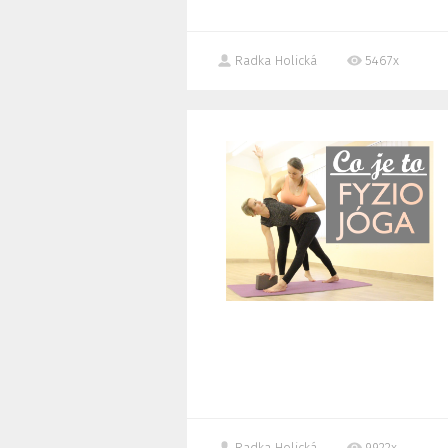
Radka Holická
5467x
Radka Holická
9922x