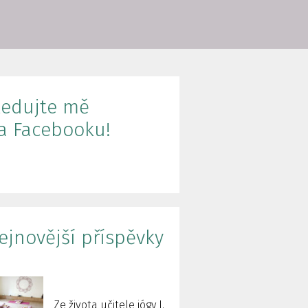
ledujte mě
a Facebooku!
ejnovější příspěvky
Ze života učitele jógy I.