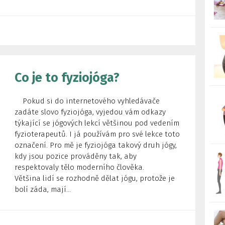
Co je to fyziojóga?
Pokud si do internetového vyhledávače
zadáte slovo fyziojóga, vyjedou vám odkazy
týkající se jógových lekcí většinou pod vedením
fyzioterapeutů. I já používám pro své lekce toto
označení. Pro mě je fyziojóga takový druh jógy,
kdy jsou pozice prováděny tak, aby
respektovaly tělo moderního člověka.
Většina lidí se rozhodně dělat jógu, protože je
bolí záda, mají...