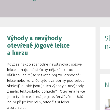
S
Výhody a nevýhody
otevřené jógové lekce
n
a kurzu
Když se někdo rozhodne navštěvovat jógové
lekce, a najde si stránky nějakého studia,
většinou se může setkat s pojmy ,,otevřená“
lekce nebo kurz. Co tyto dva pojmy pod sebou
N
skrývají a jaké jsou jejich výhody a nevýhody
z mého lektorského pohledu? Otevřená lekce
Je to typ lekce, která je ,,otevřená“ všem. Může
na ni přijít kdokoliv, odcvičit si lekci
a zaplatit...