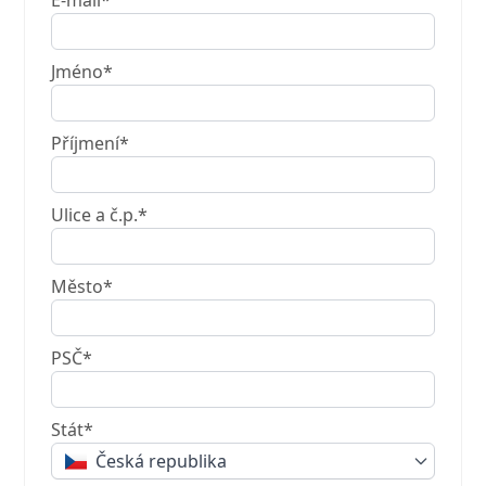
E-mail*
Jméno*
Příjmení*
Ulice a č.p.*
Město*
PSČ*
Stát*
Česká republika