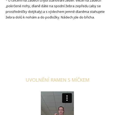
* U cvičení na zádech chybí stahování žeber: vleže na zádech
,pokrčené nohy, dlaně dáte na spodní žebra zepředu (aby se
prostředníčky dotýkaly) a s výdechem jemně dlaněma stahujete
žebra dolů k nohám a do podložky. Nádech jde do břicha.
UVOLNĚNÍ RAMEN S MÍČKEM